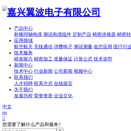
产品中心
射频同轴电缆
测试电缆组件
定制产品
精密连接器
精密转
应用领域
航空航天
无线通信
消费电子
测试测量
低空应用
医疗行
技术服务
研发能力
精密加工
质量保证
计算公式
技术选型
新闻中心
技术中心
行业新闻
公司新闻
视频中心
联系我们
人才招聘
联系方式
在线留言
关于我们
发展历程
荣誉资质
企业文化
中文
en

您需要了解什么产品和服务?