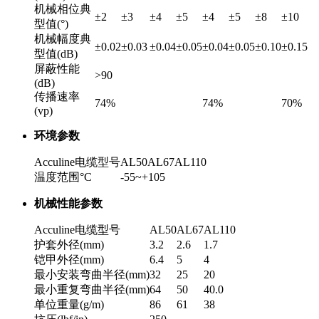
机械相位典
±2
±3
±4
±5
±4
±5
±8
±10
型值(°)
机械幅度典
±0.02
±0.03
±0.04
±0.05
±0.04
±0.05
±0.10
±0.15
型值(dB)
屏蔽性能
>90
(dB)
传播速率
74%
74%
70%
(vp)
环境参数
Acculine电缆型号
AL50
AL67
AL110
温度范围°C
-55~+105
机械性能参数
Acculine电缆型号
AL50
AL67
AL110
护套外径(mm)
3.2
2.6
1.7
铠甲外径(mm)
6.4
5
4
最小安装弯曲半径(mm)
32
25
20
最小重复弯曲半径(mm)
64
50
40.0
单位重量(g/m)
86
61
38