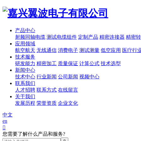
产品中心
射频同轴电缆
测试电缆组件
定制产品
精密连接器
精密转
应用领域
航空航天
无线通信
消费电子
测试测量
低空应用
医疗行
技术服务
研发能力
精密加工
质量保证
计算公式
技术选型
新闻中心
技术中心
行业新闻
公司新闻
视频中心
联系我们
人才招聘
联系方式
在线留言
关于我们
发展历程
荣誉资质
企业文化
中文
en

您需要了解什么产品和服务?