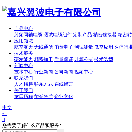
产品中心
射频同轴电缆
测试电缆组件
定制产品
精密连接器
精密转
应用领域
航空航天
无线通信
消费电子
测试测量
低空应用
医疗行
技术服务
研发能力
精密加工
质量保证
计算公式
技术选型
新闻中心
技术中心
行业新闻
公司新闻
视频中心
联系我们
人才招聘
联系方式
在线留言
关于我们
发展历程
荣誉资质
企业文化
中文
en

您需要了解什么产品和服务?